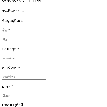
รหัสทัวร์ :
VN_FD00099
วันเดินทาง : -
ข้อมูลผู้ติดต่อ
ชื่อ
*
นามสกุล
*
เบอร์โทร
*
อีเมล
*
Line ID (ถ้ามี)